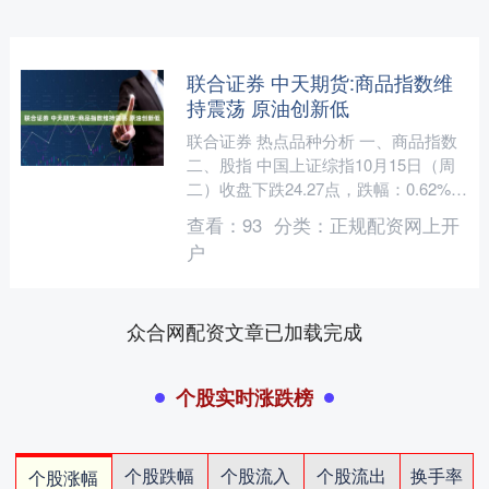
联合证券 中天期货:商品指数维
持震荡 原油创新低
联合证券 热点品种分析 一、商品指数
二、股指 中国上证综指10月15日（周
二）收盘下跌24.27点，跌幅：0.62%，
报3865.23点； 中国深证成指10月....
查看：
93
分类：
正规配资网上开
户
众合网配资文章已加载完成
个股实时涨跌榜
个股跌幅
个股流入
个股流出
换手率
个股涨幅