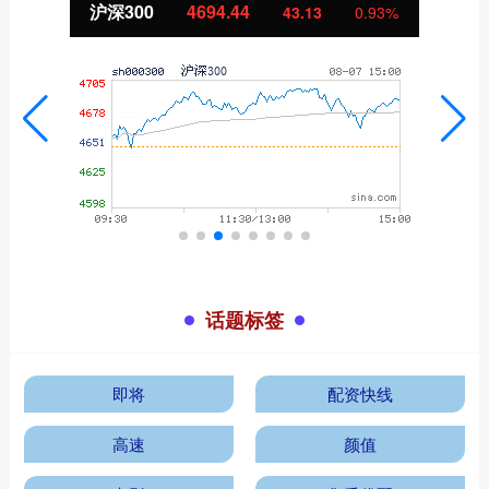
沪深300
4694.44
43.13
0.93%
话题标签
即将
配资快线
高速
颜值