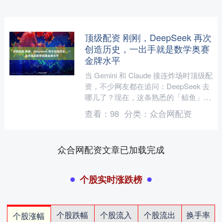
顶级配资 刚刚，DeepSeek 再次
创造历史，一出手就是数学奥赛
金牌水平
当 Gemini 和 Claude 接连炸场时顶级配
资，不少网友都在追问：DeepSeek 去
哪儿了？现在，这条熟悉的「鲸鱼」终
于回来了。 就在刚刚，DeepS....
查看：
98
分类：
众合网配资
众合网配资文章已加载完成
个股实时涨跌榜
个股跌幅
个股流入
个股流出
换手率
个股涨幅