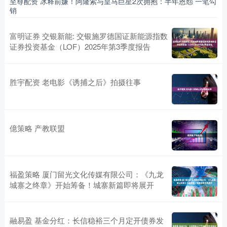
至尊配资 冰释前嫌！阿隆索与皇马巨星2次拥抱：半年恩怨 一笔勾
销
富明证券 交银新能: 交银施罗德国证新能源指数
证券投资基金（LOF）2025年第3季度报告
胜宇配资 老电影《诱捕之后》拍摄往事
億策略 产教联盟
福盈策略 厦门留光文化传媒有限公司：《九龙
城寨之终章》开始筹备！城寨新篇即将展开
融易盈 基金分红：长信稳裕三个月定开债券发