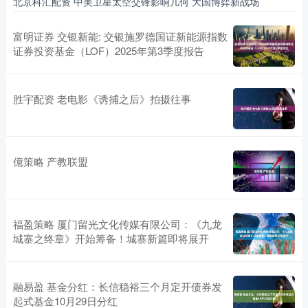
北京科汇配资 中美卫星太空交锋影响几何 大国博弈新战场
富明证券 交银新能: 交银施罗德国证新能源指数
证券投资基金（LOF）2025年第3季度报告
胜宇配资 老电影《诱捕之后》拍摄往事
億策略 产教联盟
福盈策略 厦门留光文化传媒有限公司：《九龙
城寨之终章》开始筹备！城寨新篇即将展开
融易盈 基金分红：长信稳裕三个月定开债券发
起式基金10月29日分红