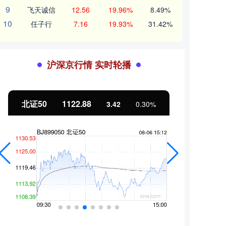
9
飞天诚信
12.56
19.96%
8.49%
10
任子行
7.16
19.93%
31.42%
沪深京行情 实时轮播
北证50
1122.88
创业
3.42
0.30%