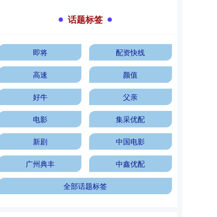
话题标签
即将
配资快线
高速
颜值
好牛
父亲
电影
集采优配
新剧
中国电影
广州典丰
中鑫优配
全部话题标签