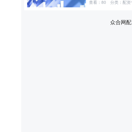
查看：
80
分类：
配资
众合网配
深证成指
14110.12
2
0.57%
-34.08
-0.