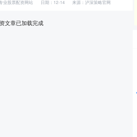
专业股票配资网站
日期：12-14
来源：泸深策略官网
资文章已加载完成
沪深300
4651.31
24%
-6.85
-0.15%