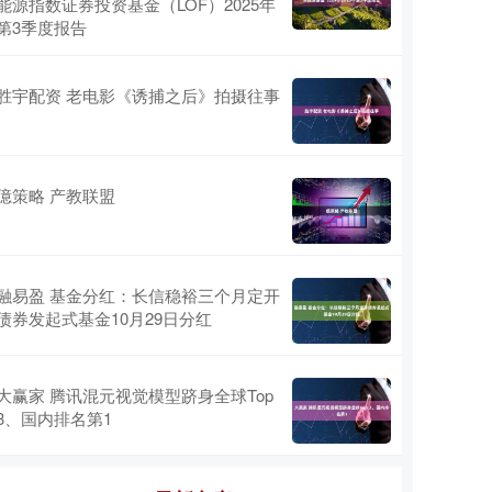
能源指数证券投资基金（LOF）2025年
第3季度报告
胜宇配资 老电影《诱捕之后》拍摄往事
億策略 产教联盟
融易盈 基金分红：长信稳裕三个月定开
债券发起式基金10月29日分红
大赢家 腾讯混元视觉模型跻身全球Top
3、国内排名第1